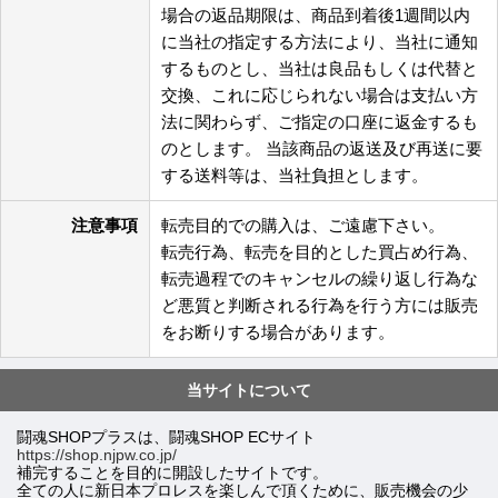
場合の返品期限は、商品到着後1週間以内
に当社の指定する方法により、当社に通知
するものとし、当社は良品もしくは代替と
交換、これに応じられない場合は支払い方
法に関わらず、ご指定の口座に返金するも
のとします。 当該商品の返送及び再送に要
する送料等は、当社負担とします。
注意事項
転売目的での購入は、ご遠慮下さい。
転売行為、転売を目的とした買占め行為、
転売過程でのキャンセルの繰り返し行為な
ど悪質と判断される行為を行う方には販売
をお断りする場合があります。
当サイトについて
闘魂SHOPプラスは、闘魂SHOP ECサイト
https://shop.njpw.co.jp/
補完することを目的に開設したサイトです。
全ての人に新日本プロレスを楽しんで頂くために、販売機会の少