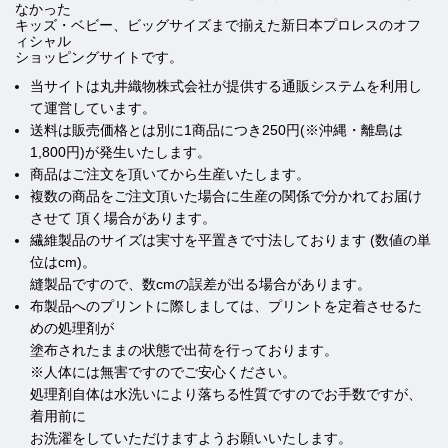
なかった
キッズ・ベビー、ビッグサイズまで揃えた新日本プロレスのオフ
ィシャル
ショッピングサイトです。
当サイトは丸井織物株式会社が提供する通販システムを利用し
て運営しています。
送料は販売価格とは別に1商品につき250円(※沖縄・離島は
1,800円)が発生いたします。
商品はご注文を頂いてから生産いたします。
複数の商品をご注文頂いた場合に生産の関係で分かれてお届け
させて 頂く場合があります。
繊維製品のサイズは実寸を平置きで寸法しております (数値の単
位はcm)。
縫製品ですので、数cmの誤差が出る場合があります。
布製品へのプリントに際しましては、プリントを定着させるた
めの処理剤が
塗布されたままの状態で出荷を行っております。
※人体には無害ですのでご安心ください。
処理剤自体は水洗いにより落ちる性質ですのでお手数ですが、
着用前に
お洗濯をしていただけますようお願いいたします。