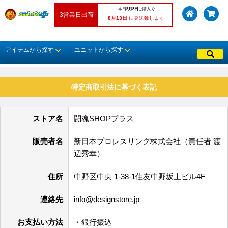
本日
8月8日
ご購入で
3営業日出荷
8月13日
に発送致します
アイテムから探す
ユニットから探す
特定商取引法に基づく表記
ストア名
闘魂SHOPプラス
販売者名
新日本プロレスリング株式会社（責任者 渡
辺秀幸）
住所
中野区中央 1-38-1住友中野坂上ビル4F
連絡先
info@designstore.jp
お支払い方法
・銀行振込