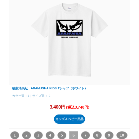
後藤洋央紀 ARAMUSHA KIDS Tシャツ（ホワイト）
カラー数：1 | サイズ数： 2
3,400円
(税込3,740円)
キッズ＆ベビー用品
1
2
3
4
5
6
7
8
9
10