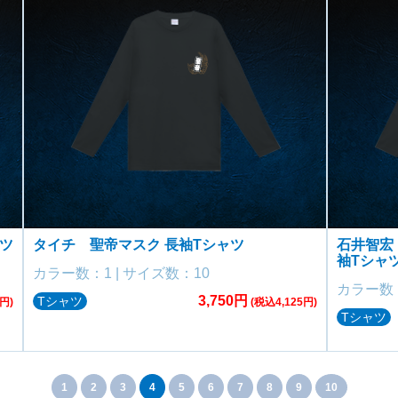
ャツ
タイチ 聖帝マスク 長袖Tシャツ
石井智宏 S
袖Tシャ
カラー数：1 | サイズ数：10
カラー数：
3,750円
Tシャツ
円)
(税込4,125円)
Tシャツ
1
2
3
4
5
6
7
8
9
10