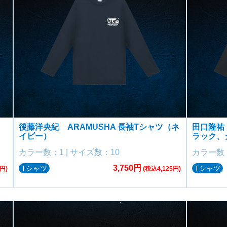
後藤洋央紀 ARAMUSHA 長袖Tシャツ（ネ
田口隆祐 
イビー）
ラック、
カラー数：1 | サイズ数：10
カラー数：
3,750円
Tシャツ
Tシャツ
円)
(税込4,125円)