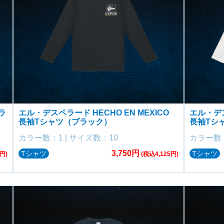
ラ
エル・デスペラード HECHO EN MEXICO
エル・デス
長袖Tシャツ（ブラック）
長袖Tシ
カラー数：1 | サイズ数：10
カラー数：
3,750円
Tシャツ
Tシャツ
円)
(税込4,125円)