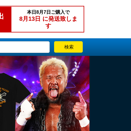
本日
8月7日
ご購入で
出
8月13日
に発送致しま
す
検索