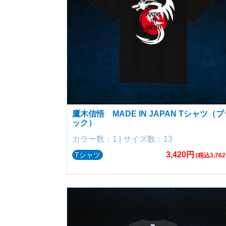
鷹木信悟 MADE IN JAPAN Tシャツ（ブ
ック）
カラー数：1 | サイズ数：13
3,420円
Tシャツ
(税込3,762