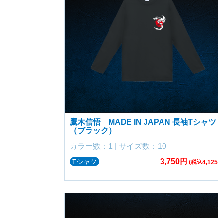
鷹木信悟 MADE IN JAPAN 長袖Tシャツ
（ブラック）
カラー数：1 | サイズ数：10
3,750円
Tシャツ
(税込4,125