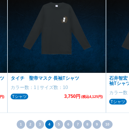
ャツ
タイチ 聖帝マスク 長袖Tシャツ
石井智宏 S
袖Tシャ
カラー数：1 | サイズ数：10
カラー数：
3,750円
Tシャツ
円)
(税込4,125円)
Tシャツ
1
2
3
4
5
6
7
8
9
10