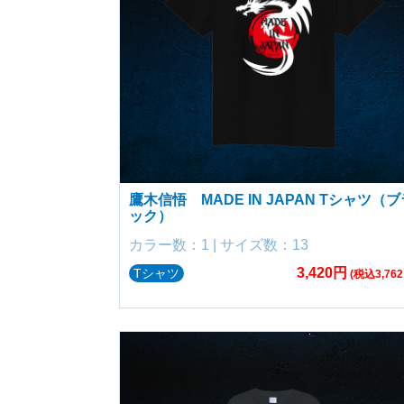
鷹木信悟 MADE IN JAPAN Tシャツ（ブ
ック）
カラー数：1 | サイズ数：13
3,420円
Tシャツ
(税込3,762