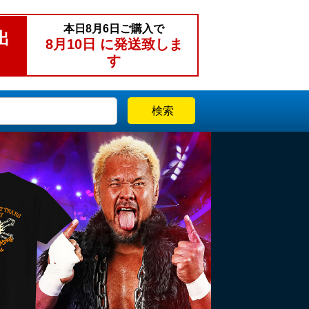
本日
8月6日
ご購入で
出
8月10日
に発送致しま
す
検索