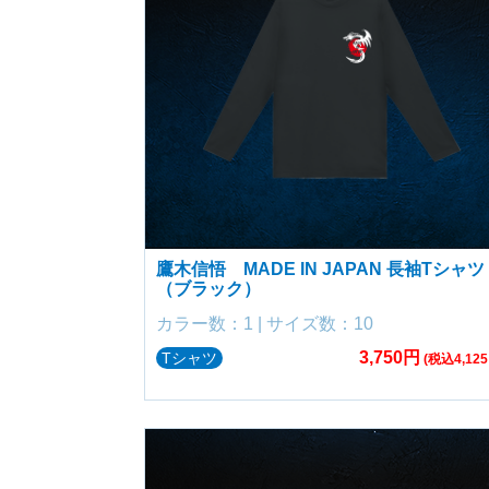
鷹木信悟 MADE IN JAPAN 長袖Tシャツ
（ブラック）
カラー数：1 | サイズ数：10
3,750円
Tシャツ
(税込4,125