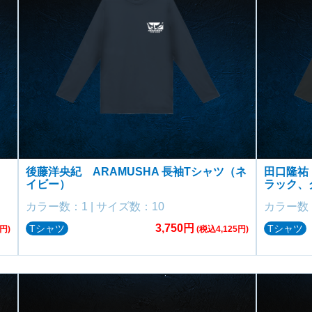
後藤洋央紀 ARAMUSHA 長袖Tシャツ（ネ
田口隆祐 
イビー）
ラック、
カラー数：1 | サイズ数：10
カラー数：
3,750円
Tシャツ
Tシャツ
円)
(税込4,125円)