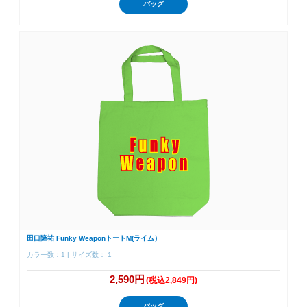
バッグ
田口隆祐 Funky WeaponトートM(ライム）
カラー数：1 | サイズ数： 1
2,590円
(税込2,849円)
バッグ