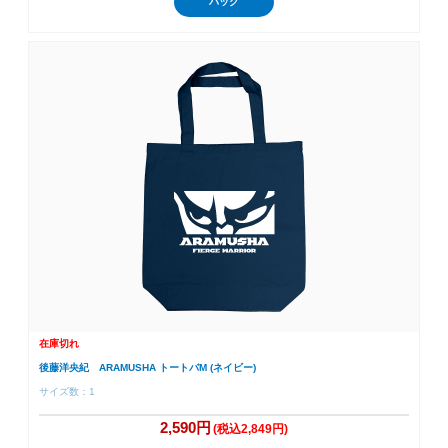
バッグ
在庫切れ
後藤洋央紀 ARAMUSHA トートバM (ネイビー)
サイズ数：1
2,590円
(税込2,849円)