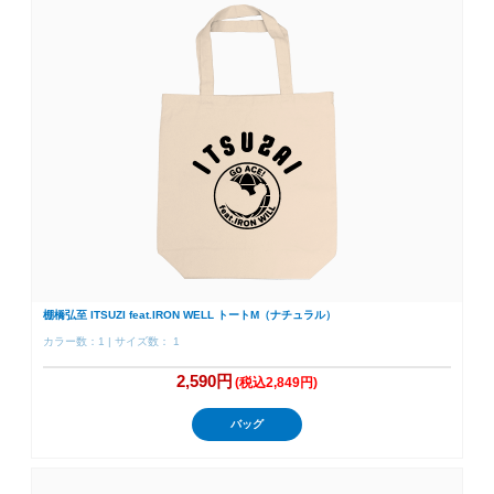
棚橋弘至 ITSUZI feat.IRON WELL トートM（ナチュラル）
カラー数：1 | サイズ数： 1
2,590円
(税込2,849円)
バッグ