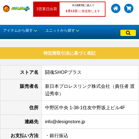
本日
8月7日
ご購入で
3営業日出荷
8月13日
に発送致します
アイテムから探す
ユニットから探す
特定商取引法に基づく表記
ストア名
闘魂SHOPプラス
販売者名
新日本プロレスリング株式会社（責任者 渡
辺秀幸）
住所
中野区中央 1-38-1住友中野坂上ビル4F
連絡先
info@designstore.jp
お支払い方法
・銀行振込