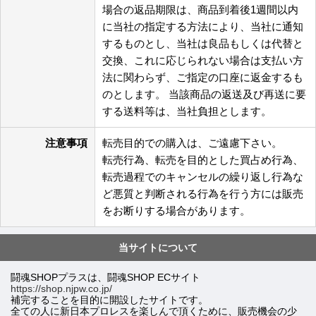
場合の返品期限は、商品到着後1週間以内
に当社の指定する方法により、当社に通知
するものとし、当社は良品もしくは代替と
交換、これに応じられない場合は支払い方
法に関わらず、ご指定の口座に返金するも
のとします。 当該商品の返送及び再送に要
する送料等は、当社負担とします。
注意事項
転売目的での購入は、ご遠慮下さい。
転売行為、転売を目的とした買占め行為、
転売過程でのキャンセルの繰り返し行為な
ど悪質と判断される行為を行う方には販売
をお断りする場合があります。
当サイトについて
闘魂SHOPプラスは、闘魂SHOP ECサイト
https://shop.njpw.co.jp/
補完することを目的に開設したサイトです。
全ての人に新日本プロレスを楽しんで頂くために、販売機会の少