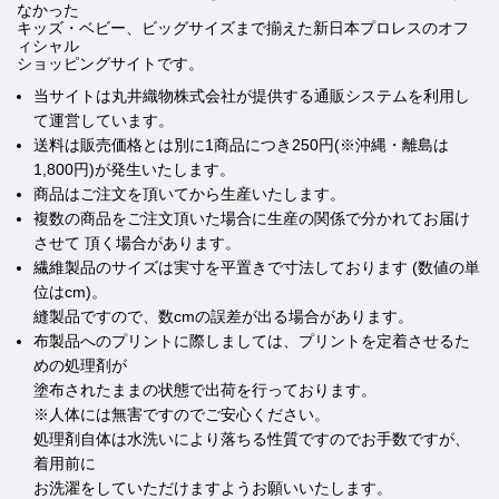
なかった
キッズ・ベビー、ビッグサイズまで揃えた新日本プロレスのオフ
ィシャル
ショッピングサイトです。
当サイトは丸井織物株式会社が提供する通販システムを利用し
て運営しています。
送料は販売価格とは別に1商品につき250円(※沖縄・離島は
1,800円)が発生いたします。
商品はご注文を頂いてから生産いたします。
複数の商品をご注文頂いた場合に生産の関係で分かれてお届け
させて 頂く場合があります。
繊維製品のサイズは実寸を平置きで寸法しております (数値の単
位はcm)。
縫製品ですので、数cmの誤差が出る場合があります。
布製品へのプリントに際しましては、プリントを定着させるた
めの処理剤が
塗布されたままの状態で出荷を行っております。
※人体には無害ですのでご安心ください。
処理剤自体は水洗いにより落ちる性質ですのでお手数ですが、
着用前に
お洗濯をしていただけますようお願いいたします。