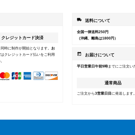
local_shipping
送料について
全国一律送料250円
クレジットカード決済
（沖縄、離島は1800円）
と同時に制作が開始となります。
お
today
方
はクレジットカード払いをご利用
お届けについて
い。
平日営業日午前9時
までにご注文い
通常商品
ご注文から
3営業日目
に発送します