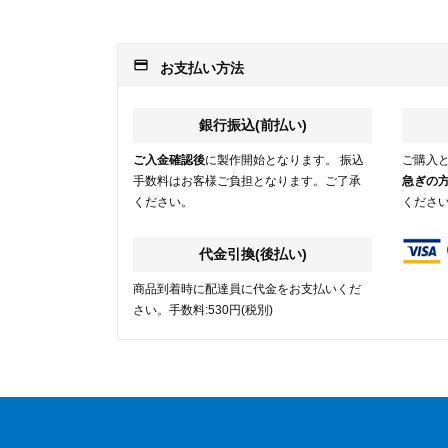
payment
お支払い方法
銀行振込(前払い)
ご入金確認後
に製作開始となります。 振込
ご購入
手数料はお客様ご負担となります。ご了承
急ぎの
ください。
くださ
代金引換(後払い)
商品到着時に配達員に代金をお支払いくだ
さい。手数料:530円(税別)