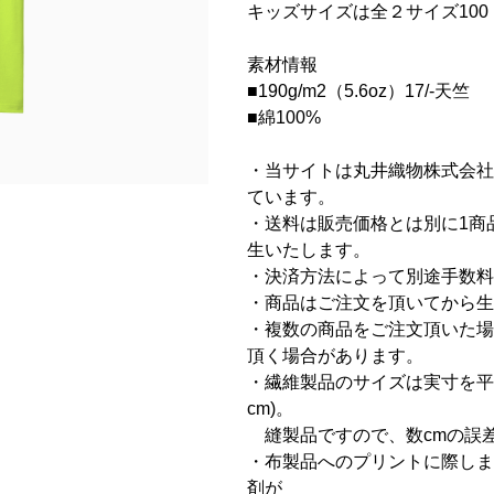
キッズサイズは全２サイズ100 
素材情報
■190g/m2（5.6oz）17/-天竺
■綿100%
・当サイトは丸井織物株式会社
ています。
・送料は販売価格とは別に1商品に
生いたします。
・決済方法によって別途手数料
・商品はご注文を頂いてから生
・複数の商品をご注文頂いた場
頂く場合があります。
・繊維製品のサイズは実寸を平
cm)。
縫製品ですので、数cmの誤
・布製品へのプリントに際しま
剤が