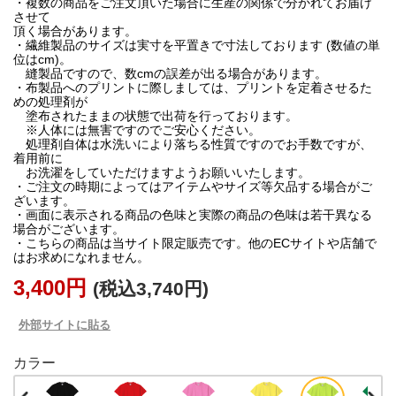
・複数の商品をご注文頂いた場合に生産の関係で分かれてお届け
させて
頂く場合があります。
・繊維製品のサイズは実寸を平置きで寸法しております (数値の単
位はcm)。
縫製品ですので、数cmの誤差が出る場合があります。
・布製品へのプリントに際しましては、プリントを定着させるた
めの処理剤が
塗布されたままの状態で出荷を行っております。
※人体には無害ですのでご安心ください。
処理剤自体は水洗いにより落ちる性質ですのでお手数ですが、
着用前に
お洗濯をしていただけますようお願いいたします。
・ご注文の時期によってはアイテムやサイズ等欠品する場合がご
ざいます。
・画面に表示される商品の色味と実際の商品の色味は若干異なる
場合がございます。
・こちらの商品は当サイト限定販売です。他のECサイトや店舗で
はお求めになれません。
3,400円
(税込3,740円)
外部サイトに貼る
カラー