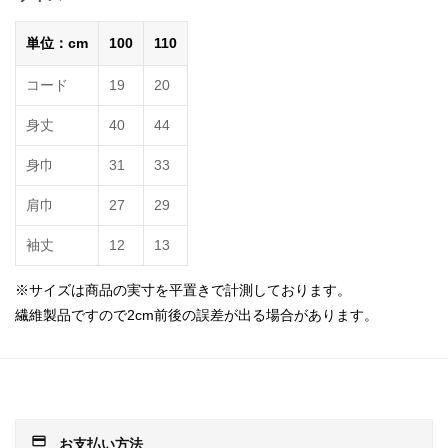
単位：cm
100
110
コード
19
20
身丈
40
44
身巾
31
33
肩巾
27
29
袖丈
12
13
※サイズは商品の実寸を平置きで計測しております。
繊維製品ですので2cm前後の誤差が出る場合があります。
payment
お支払い方法