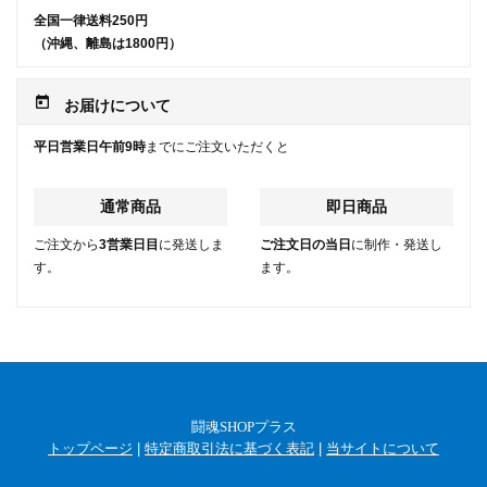
全国一律送料250円
（沖縄、離島は1800円）
today
お届けについて
平日営業日午前9時
までにご注文いただくと
通常商品
即日商品
ご注文から
3営業日目
に発送しま
ご注文日の当日
に制作・発送し
す。
ます。
闘魂SHOPプラス
トップページ
|
特定商取引法に基づく表記
|
当サイトについて