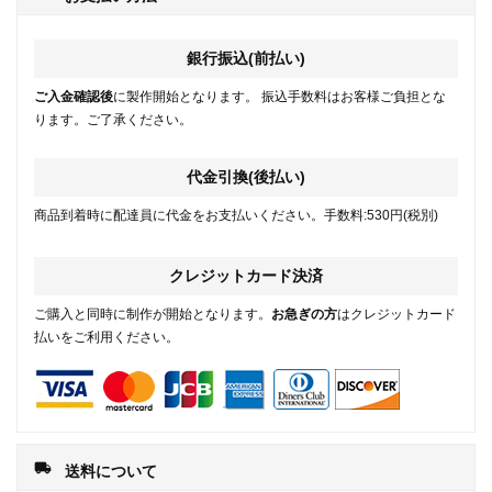
銀行振込(前払い)
ご入金確認後
に製作開始となります。 振込手数料はお客様ご負担とな
ります。ご了承ください。
代金引換(後払い)
商品到着時に配達員に代金をお支払いください。手数料:530円(税別)
クレジットカード決済
ご購入と同時に制作が開始となります。
お急ぎの方
はクレジットカード
払いをご利用ください。
local_shipping
送料について