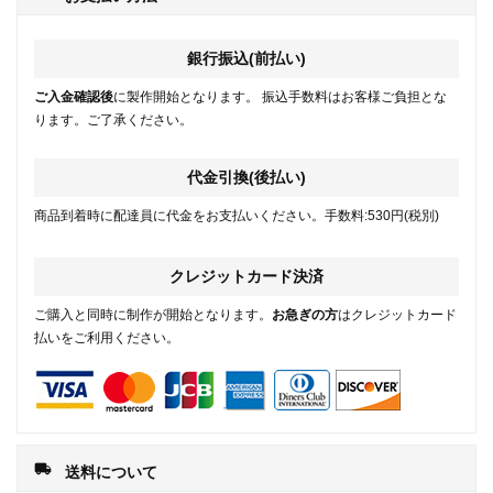
銀行振込(前払い)
ご入金確認後
に製作開始となります。 振込手数料はお客様ご負担とな
ります。ご了承ください。
代金引換(後払い)
商品到着時に配達員に代金をお支払いください。手数料:530円(税別)
クレジットカード決済
ご購入と同時に制作が開始となります。
お急ぎの方
はクレジットカード
払いをご利用ください。
local_shipping
送料について