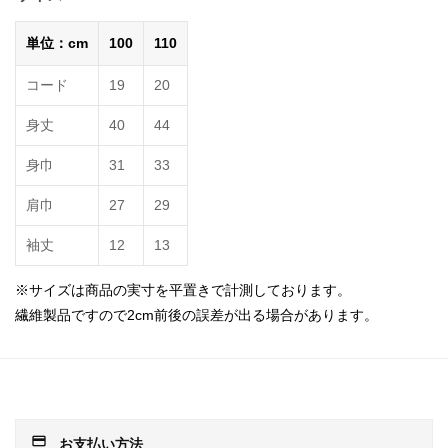
単位：cm
100
110
コード
19
20
身丈
40
44
身巾
31
33
肩巾
27
29
袖丈
12
13
※サイズは商品の実寸を平置きで計測しております。
繊維製品ですので2cm前後の誤差が出る場合があります。
payment
お支払い方法