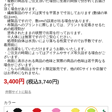
・複数の商品をご注文頂いた場合に生産の関係で分かれてお届け
させて
頂く場合があります。
・繊維製品のサイズは実寸を平置きで寸法しております (数値の単
位はcm)。
縫製品ですので、数cmの誤差が出る場合があります。
・布製品へのプリントに際しましては、プリントを定着させるた
めの処理剤が
塗布されたままの状態で出荷を行っております。
※人体には無害ですのでご安心ください。
処理剤自体は水洗いにより落ちる性質ですのでお手数ですが、
着用前に
お洗濯をしていただけますようお願いいたします。
・ご注文の時期によってはアイテムやサイズ等欠品する場合がご
ざいます。
・画面に表示される商品の色味と実際の商品の色味は若干異なる
場合がございます。
・こちらの商品は当サイト限定販売です。他のECサイトや店舗で
はお求めになれません。
3,400円
(税込3,740円)
外部サイトに貼る
カラー