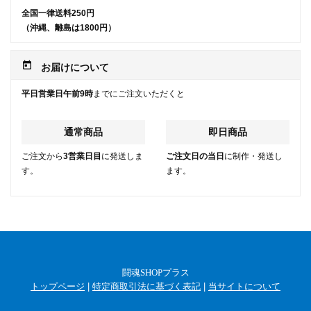
全国一律送料250円
（沖縄、離島は1800円）
today
お届けについて
平日営業日午前9時
までにご注文いただくと
通常商品
即日商品
ご注文から
3営業日目
に発送しま
ご注文日の当日
に制作・発送し
す。
ます。
闘魂SHOPプラス
トップページ
|
特定商取引法に基づく表記
|
当サイトについて