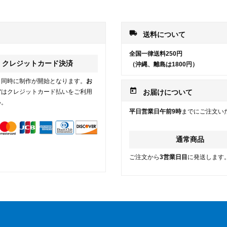
local_shipping
送料について
全国一律送料250円
クレジットカード決済
（沖縄、離島は1800円）
と同時に制作が開始となります。
お
today
方
はクレジットカード払いをご利用
お届けについて
い。
平日営業日午前9時
までにご注文い
通常商品
ご注文から
3営業日目
に発送します