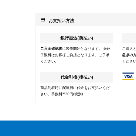
payment
お支払い方法
銀行振込(前払い)
ご入金確認後
に製作開始となります。 振込
ご購入
手数料はお客様ご負担となります。ご了承
急ぎの
ください。
くださ
代金引換(後払い)
商品到着時に配達員に代金をお支払いくだ
さい。手数料:530円(税別)