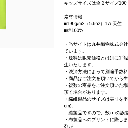
キッズサイズは全２サイズ100 
素材情報
■190g/m2（5.6oz）17/-天竺
■綿100%
・当サイトは丸井織物株式会社
ています。
・送料は販売価格とは別に1商品に
生いたします。
・決済方法によって別途手数料
・商品はご注文を頂いてから生
・複数の商品をご注文頂いた場
頂く場合があります。
・繊維製品のサイズは実寸を平
cm)。
縫製品ですので、数cmの誤
・布製品へのプリントに際しま
剤が