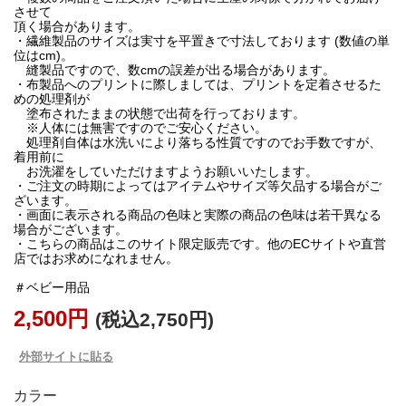
させて
頂く場合があります。
・繊維製品のサイズは実寸を平置きで寸法しております (数値の単
位はcm)。
縫製品ですので、数cmの誤差が出る場合があります。
・布製品へのプリントに際しましては、プリントを定着させるた
めの処理剤が
塗布されたままの状態で出荷を行っております。
※人体には無害ですのでご安心ください。
処理剤自体は水洗いにより落ちる性質ですのでお手数ですが、
着用前に
お洗濯をしていただけますようお願いいたします。
・ご注文の時期によってはアイテムやサイズ等欠品する場合がご
ざいます。
・画面に表示される商品の色味と実際の商品の色味は若干異なる
場合がございます。
・こちらの商品はこのサイト限定販売です。他のECサイトや直営
店ではお求めになれません。
＃ベビー用品
2,500円
(税込2,750円)
外部サイトに貼る
カラー