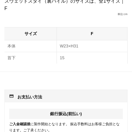
スウェットスタイ（裏パイル）のサイズは、全1サイズ｜
F
単位:cm
サイズ
F
本体
W23×H31
首下
15
payment
お支払い方法
銀行振込(前払い)
ご入金確認後
に製作開始となります。 振込手数料はお客様ご負担とな
ります。ご了承ください。