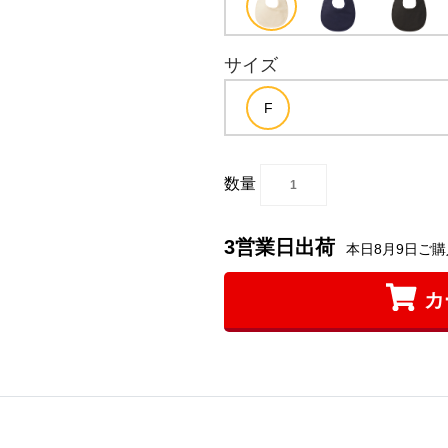
サイズ
数量
3営業日出荷
本日8月9日ご購
カ