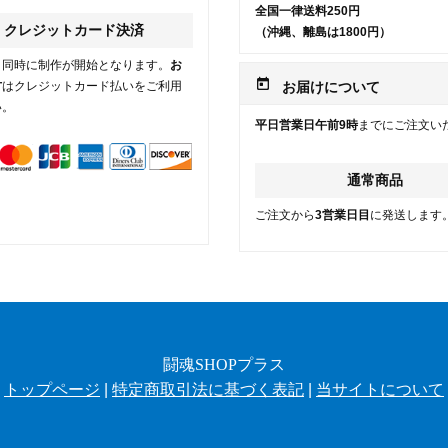
全国一律送料250円
クレジットカード決済
（沖縄、離島は1800円）
と同時に制作が開始となります。
お
today
方
はクレジットカード払いをご利用
お届けについて
い。
平日営業日午前9時
までにご注文い
通常商品
ご注文から
3営業日目
に発送します
闘魂SHOPプラス
トップページ
|
特定商取引法に基づく表記
|
当サイトについて