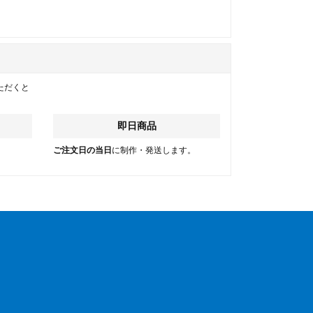
ただくと
即日商品
。
ご注文日の当日
に制作・発送します。