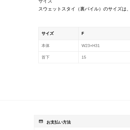
サイズ
スウェットスタイ（裏パイル）のサイズは、
サイズ
F
本体
W23×H31
首下
15
payment
お支払い方法