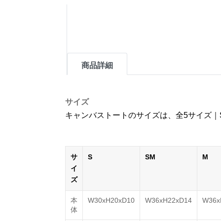
商品詳細
サイズ
キャンバストートのサイズは、全5サイズ｜
サ
S
SM
M
イ
ズ
本
W30xH20xD10
W36xH22xD14
W36x
体