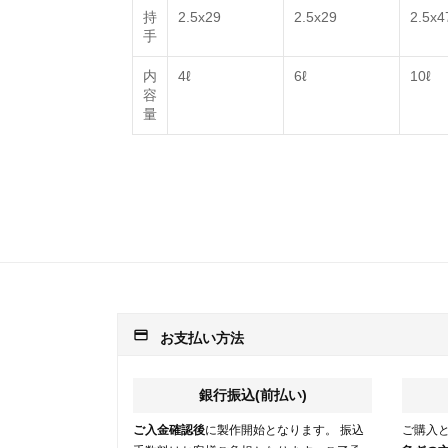
持
2.5x29
2.5x29
2.5x4
手
内
4ℓ
6ℓ
10ℓ
容
量
payment
お支払い方法
銀行振込(前払い)
ご入金確認後
に製作開始となります。 振込
ご購入