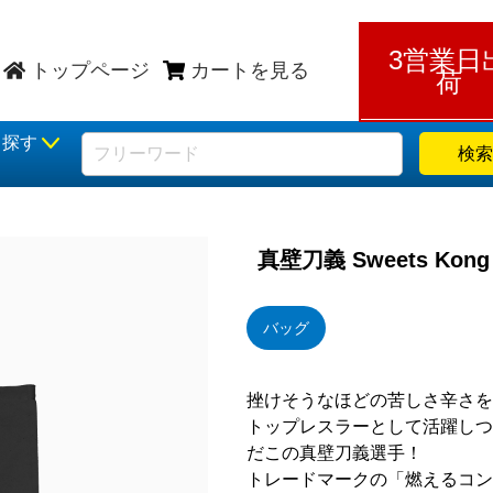
3営業日
トップページ
カートを見る
荷
ら探す
検索
真壁刀義 Sweets Ko
バッグ
挫けそうなほどの苦しさ辛さを
トップレスラーとして活躍しつ
だこの真壁刀義選手！
トレードマークの「燃えるコン