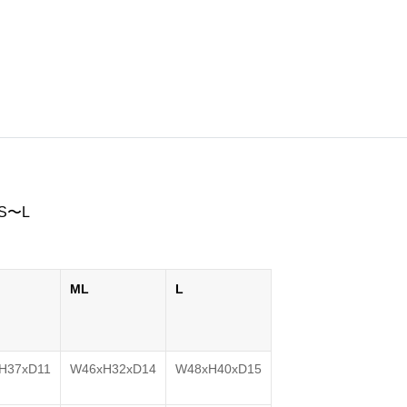
S〜L
ML
L
H37xD11
W46xH32xD14
W48xH40xD15