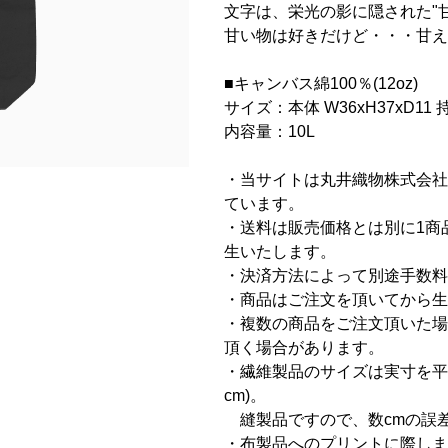
文字は、栄光の影に隠された"
甘い物は好きだけど・・・甘え
■キャンバス綿100％(12oz)
サイズ：本体 W36xH37xD11 持
内容量：10L
・当サイトは丸井織物株式会社
ています。
・送料は販売価格とは別に1商品に
生いたします。
・決済方法によって別途手数料
・商品はご注文を頂いてから生
・複数の商品をご注文頂いた場
頂く場合があります。
・繊維製品のサイズは実寸を平
cm)。
縫製品ですので、数cmの誤
・布製品へのプリントに際しま