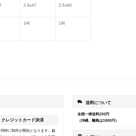
7
2.5x47
2.5x60
14ℓ
19ℓ
local_shipping
送料について
全国一律送料250円
クレジットカード決済
（沖縄、離島は1800円）
と同時に制作が開始となります。
お