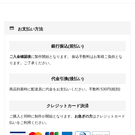
payment
お支払い方法
銀行振込(前払い)
ご入金確認後
に製作開始となります。 振込手数料はお客様ご負担とな
ります。ご了承ください。
代金引換(後払い)
商品到着時に配達員に代金をお支払いください。手数料:530円(税別)
クレジットカード決済
ご購入と同時に制作が開始となります。
お急ぎの方
はクレジットカード
払いをご利用ください。