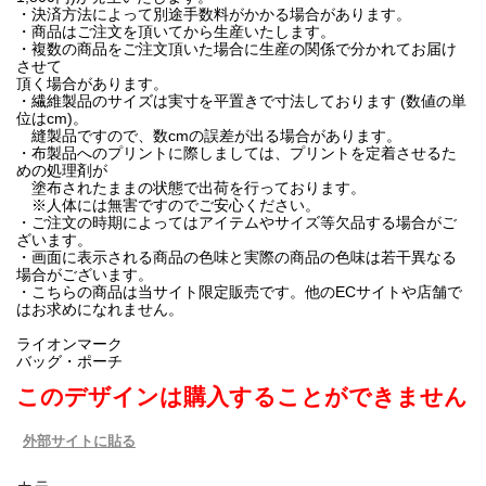
・決済方法によって別途手数料がかかる場合があります。
・商品はご注文を頂いてから生産いたします。
・複数の商品をご注文頂いた場合に生産の関係で分かれてお届け
させて
頂く場合があります。
・繊維製品のサイズは実寸を平置きで寸法しております (数値の単
位はcm)。
縫製品ですので、数cmの誤差が出る場合があります。
・布製品へのプリントに際しましては、プリントを定着させるた
めの処理剤が
塗布されたままの状態で出荷を行っております。
※人体には無害ですのでご安心ください。
・ご注文の時期によってはアイテムやサイズ等欠品する場合がご
ざいます。
・画面に表示される商品の色味と実際の商品の色味は若干異なる
場合がございます。
・こちらの商品は当サイト限定販売です。他のECサイトや店舗で
はお求めになれません。
ライオンマーク
バッグ・ポーチ
このデザインは購入することができません
外部サイトに貼る