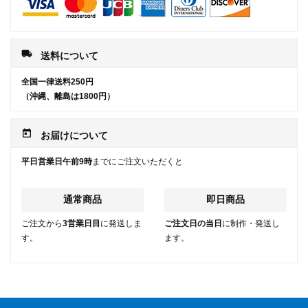
local_shipping
送料について
全国一律送料250円
（沖縄、離島は1800円）
today
お届けについて
平日営業日午前9時
までにご注文いただくと
通常商品
即日商品
ご注文から
3営業日目
に発送しま
ご注文日の当日
に制作・発送し
す。
ます。