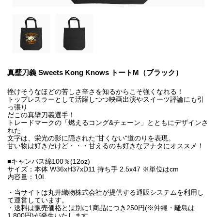
真壁刀義 Sweets Kong Knows トートM（ブラック）
挫けそうなほどの苦しさ辛さを知るからこそ強くなれる！
トップレスラーとして活躍しつつ映画出演やスイーツ評論にも引
っ張り
だこの真壁刀義選手！
トレードマークの「燃えるコング&チェーン」とともにデザインさ
れた
文字は、栄光の影に隠された"甘くない"道のりを表現。
甘い物は好きだけど・・・甘えるのも好きなアナタにオススメ！
■キャンバス綿100％(12oz)
サイズ：本体 W36xH37xD11 持ち手 2.5x47 ※単位はcm
内容量：10L
・当サイトは丸井織物株式会社が提供する通販システムを利用し
て運営しています。
・送料は販売価格とは別に1商品につき250円(※沖縄・離島は
1,800円)が発生いたします。