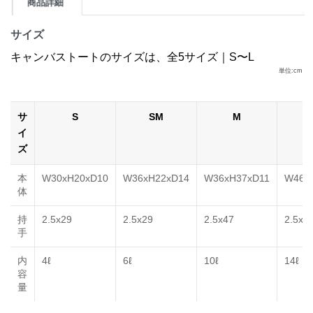
商品詳細
サイズ
キャンバストートのサイズは、全5サイズ｜S〜L
単位:cm
サ
S
SM
M
イ
ズ
本
W30xH20xD10
W36xH22xD14
W36xH37xD11
W46x
体
持
2.5x29
2.5x29
2.5x47
2.5x4
手
内
4ℓ
6ℓ
10ℓ
14ℓ
容
量