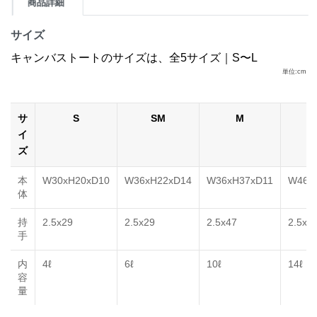
商品詳細
サイズ
キャンバストートのサイズは、全5サイズ｜S〜L
単位:cm
サ
S
SM
M
イ
ズ
本
W30xH20xD10
W36xH22xD14
W36xH37xD11
W46x
体
持
2.5x29
2.5x29
2.5x47
2.5x4
手
内
4ℓ
6ℓ
10ℓ
14ℓ
容
量