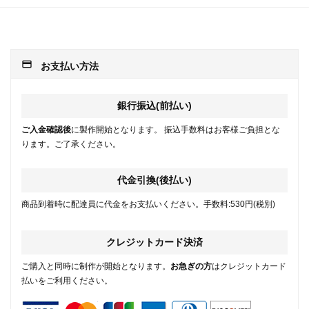
payment
お支払い方法
銀行振込(前払い)
ご入金確認後
に製作開始となります。 振込手数料はお客様ご負担とな
ります。ご了承ください。
代金引換(後払い)
商品到着時に配達員に代金をお支払いください。手数料:530円(税別)
クレジットカード決済
ご購入と同時に制作が開始となります。
お急ぎの方
はクレジットカード
払いをご利用ください。