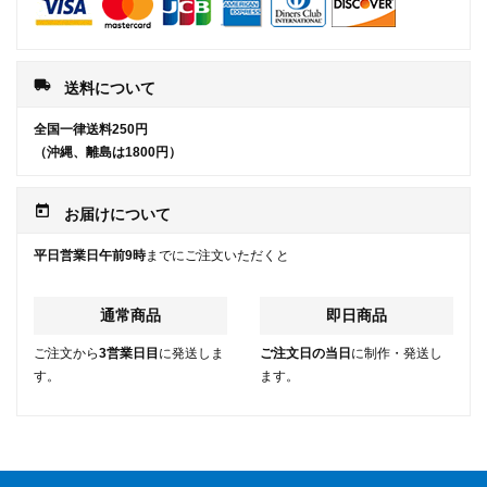
local_shipping
送料について
全国一律送料250円
（沖縄、離島は1800円）
today
お届けについて
平日営業日午前9時
までにご注文いただくと
通常商品
即日商品
ご注文から
3営業日目
に発送しま
ご注文日の当日
に制作・発送し
す。
ます。