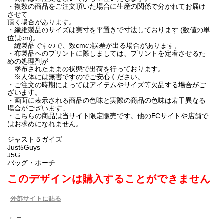
・複数の商品をご注文頂いた場合に生産の関係で分かれてお届け
させて
頂く場合があります。
・繊維製品のサイズは実寸を平置きで寸法しております (数値の単
位はcm)。
縫製品ですので、数cmの誤差が出る場合があります。
・布製品へのプリントに際しましては、プリントを定着させるた
めの処理剤が
塗布されたままの状態で出荷を行っております。
※人体には無害ですのでご安心ください。
・ご注文の時期によってはアイテムやサイズ等欠品する場合がご
ざいます。
・画面に表示される商品の色味と実際の商品の色味は若干異なる
場合がございます。
・こちらの商品は当サイト限定販売です。他のECサイトや店舗で
はお求めになれません。
ジャスト５ガイズ
Just5Guys
J5G
バッグ・ポーチ
このデザインは購入することができません
外部サイトに貼る