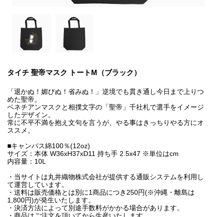
タイチ 聖帝マスク トートM（ブラック）
「退かぬ！媚びぬ！省みぬ！」逆境でも貫き通し今日まで上りつ
めた聖帝。
ベネチアンマスクと相撲文字の「聖帝」千社札で選手をイメージ
したデザイン。
常に不平不満を抱え文句を言うが、やる事はきっちりやる方にオ
ススメ。
■キャンバス綿100％(12oz)
サイズ：本体 W36xH37xD11 持ち手 2.5x47 ※単位はcm
内容量：10L
・当サイトは丸井織物株式会社が提供する通販システムを利用し
て運営しています。
・送料は販売価格とは別に1商品につき250円(※沖縄・離島は
1,800円)が発生いたします。
・決済方法によって別途手数料がかかる場合があります。
・商品はご注文を頂いてから生産いたします。