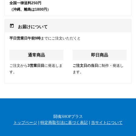
全国一律送料250円
（沖縄、離島は1800円）
today
お届けについて
平日営業日午前9時
までにご注文いただくと
通常商品
即日商品
ご注文から
3営業日目
に発送しま
ご注文日の当日
に制作・発送し
す。
ます。
闘魂SHOPプラス
トップページ
|
特定商取引法に基づく表記
|
当サイトについて