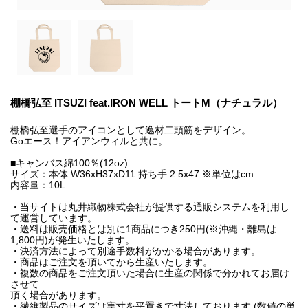
棚橋弘至 ITSUZI feat.IRON WELL トートM（ナチュラル）
棚橋弘至選手のアイコンとして逸材二頭筋をデザイン。
Goエース！アイアンウィルと共に。
■キャンバス綿100％(12oz)
サイズ：本体 W36xH37xD11 持ち手 2.5x47 ※単位はcm
内容量：10L
・当サイトは丸井織物株式会社が提供する通販システムを利用し
て運営しています。
・送料は販売価格とは別に1商品につき250円(※沖縄・離島は
1,800円)が発生いたします。
・決済方法によって別途手数料がかかる場合があります。
・商品はご注文を頂いてから生産いたします。
・複数の商品をご注文頂いた場合に生産の関係で分かれてお届け
させて
頂く場合があります。
・繊維製品のサイズは実寸を平置きで寸法しております (数値の単