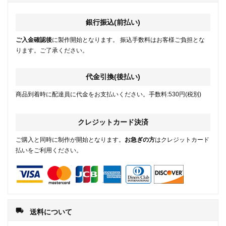
銀行振込(前払い)
ご入金確認後
に製作開始となります。 振込手数料はお客様ご負担とな
ります。ご了承ください。
代金引換(後払い)
商品到着時に配達員に代金をお支払いください。手数料:530円(税別)
クレジットカード決済
ご購入と同時に制作が開始となります。
お急ぎの方
はクレジットカード
払いをご利用ください。
local_shipping
送料について