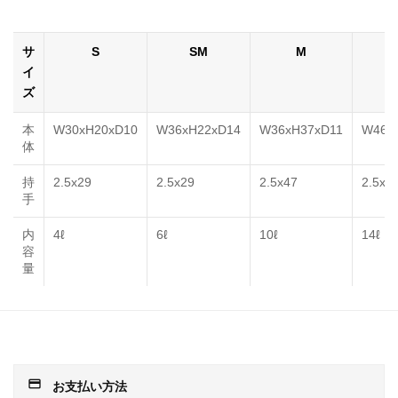
サ
S
SM
M
イ
ズ
本
W30xH20xD10
W36xH22xD14
W36xH37xD11
W46x
体
持
2.5x29
2.5x29
2.5x47
2.5x4
手
内
4ℓ
6ℓ
10ℓ
14ℓ
容
量
payment
お支払い方法