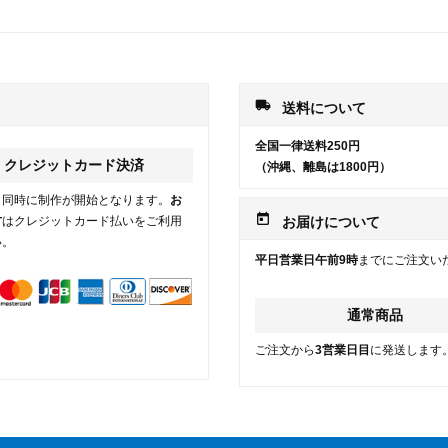
local_shipping
送料について
全国一律送料250円
クレジットカード決済
（沖縄、離島は1800円）
と同時に制作が開始となります。
お
today
方
はクレジットカード払いをご利用
お届けについて
い。
平日営業日午前9時
までにご注文い
通常商品
ご注文から
3営業日目
に発送します