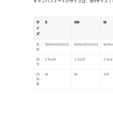
キャンバストートのサイズは、全5サイズ｜
サ
S
SM
M
イ
ズ
本
W30xH20xD10
W36xH22xD14
W36x
体
持
2.5x29
2.5x29
2.5x4
手
内
4ℓ
6ℓ
10ℓ
容
量