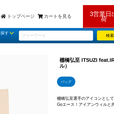
3営業日
トップページ
カートを見る
荷
ら探す
検索
棚橋弘至 ITSUZI fea
ル）
バッグ
棚橋弘至選手のアイコンとして
Goエース！アイアンウィルと