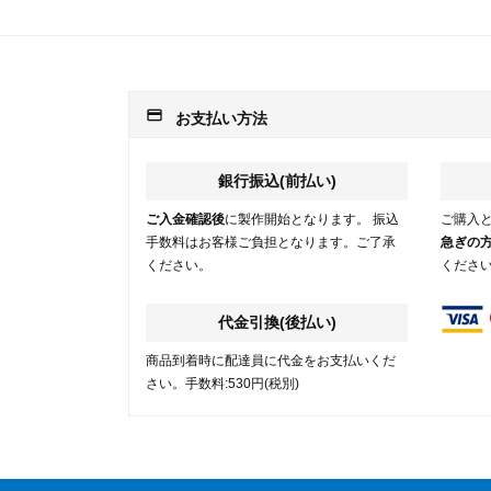
payment
お支払い方法
銀行振込(前払い)
ご入金確認後
に製作開始となります。 振込
ご購入
手数料はお客様ご負担となります。ご了承
急ぎの
ください。
くださ
代金引換(後払い)
商品到着時に配達員に代金をお支払いくだ
さい。手数料:530円(税別)