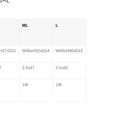
S〜L
ML
L
H37xD11
W46xH32xD14
W48xH40xD15
7
2.5x47
2.5x60
14ℓ
19ℓ