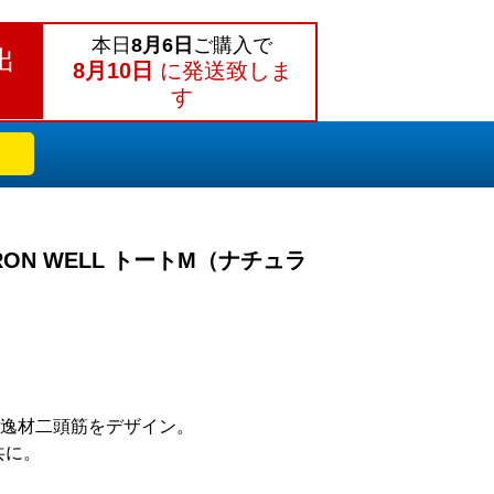
本日
8月6日
ご購入で
出
8月10日
に発送致しま
す
t.IRON WELL トートM（ナチュラ
逸材二頭筋をデザイン。
共に。