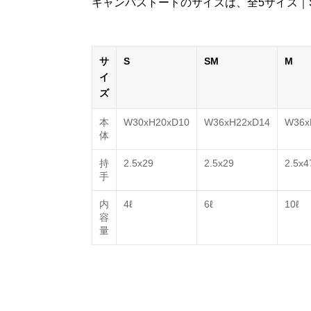
キャンバストートのサイズは、全5サイズ｜
サ
S
SM
M
イ
ズ
本
W30xH20xD10
W36xH22xD14
W36x
体
持
2.5x29
2.5x29
2.5x4
手
内
4ℓ
6ℓ
10ℓ
容
量