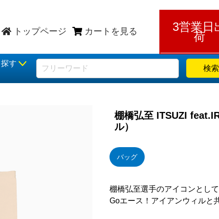
3営業日
トップページ
カートを見る
荷
ら探す
検索
棚橋弘至 ITSUZI fea
ル）
バッグ
棚橋弘至選手のアイコンとして
Goエース！アイアンウィルと