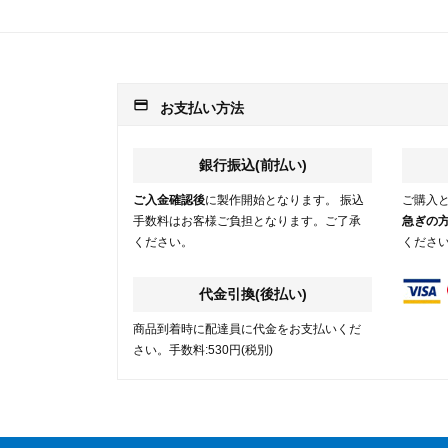
payment
お支払い方法
銀行振込(前払い)
ご入金確認後
に製作開始となります。 振込
ご購入
手数料はお客様ご負担となります。ご了承
急ぎの
ください。
くださ
代金引換(後払い)
商品到着時に配達員に代金をお支払いくだ
さい。手数料:530円(税別)