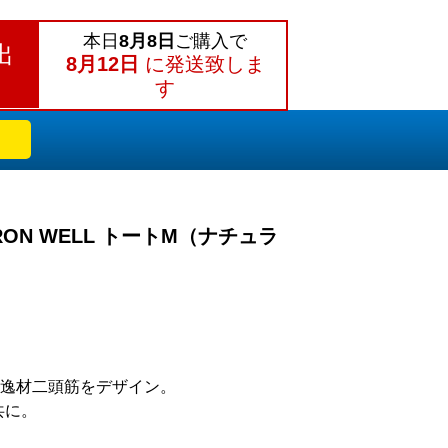
本日
8月8日
ご購入で
出
8月12日
に発送致しま
す
t.IRON WELL トートM（ナチュラ
逸材二頭筋をデザイン。
共に。