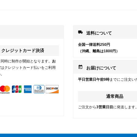
local_shipping
送料について
全国一律送料250円
クレジットカード決済
（沖縄、離島は1800円）
と同時に制作が開始となります。
お
today
方
はクレジットカード払いをご利用
お届けについて
い。
平日営業日午前9時
までにご注文い
通常商品
ご注文から
3営業日目
に発送します