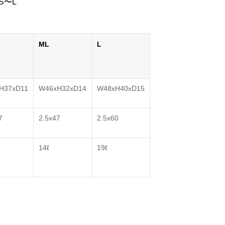
S〜L
ML
L
H37xD11
W46xH32xD14
W48xH40xD15
7
2.5x47
2.5x60
14ℓ
19ℓ