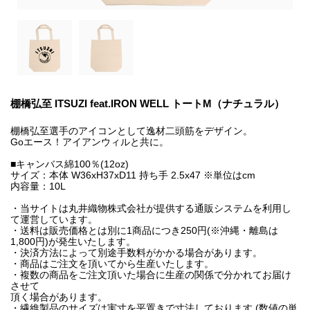
棚橋弘至 ITSUZI feat.IRON WELL トートM（ナチュラル）
棚橋弘至選手のアイコンとして逸材二頭筋をデザイン。
Goエース！アイアンウィルと共に。
■キャンバス綿100％(12oz)
サイズ：本体 W36xH37xD11 持ち手 2.5x47 ※単位はcm
内容量：10L
・当サイトは丸井織物株式会社が提供する通販システムを利用し
て運営しています。
・送料は販売価格とは別に1商品につき250円(※沖縄・離島は
1,800円)が発生いたします。
・決済方法によって別途手数料がかかる場合があります。
・商品はご注文を頂いてから生産いたします。
・複数の商品をご注文頂いた場合に生産の関係で分かれてお届け
させて
頂く場合があります。
・繊維製品のサイズは実寸を平置きで寸法しております (数値の単