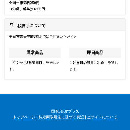
全国一律送料250円
（沖縄、離島は1800円）
today
お届けについて
平日営業日午前9時
までにご注文いただくと
通常商品
即日商品
ご注文から
3営業日目
に発送しま
ご注文日の当日
に制作・発送し
す。
ます。
闘魂SHOPプラス
トップページ
|
特定商取引法に基づく表記
|
当サイトについて