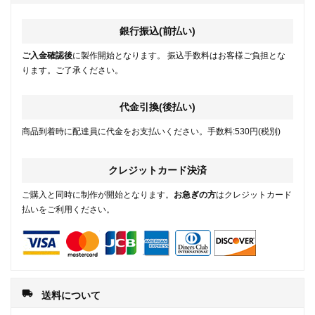
銀行振込(前払い)
ご入金確認後
に製作開始となります。 振込手数料はお客様ご負担とな
ります。ご了承ください。
代金引換(後払い)
商品到着時に配達員に代金をお支払いください。手数料:530円(税別)
クレジットカード決済
ご購入と同時に制作が開始となります。
お急ぎの方
はクレジットカード
払いをご利用ください。
local_shipping
送料について