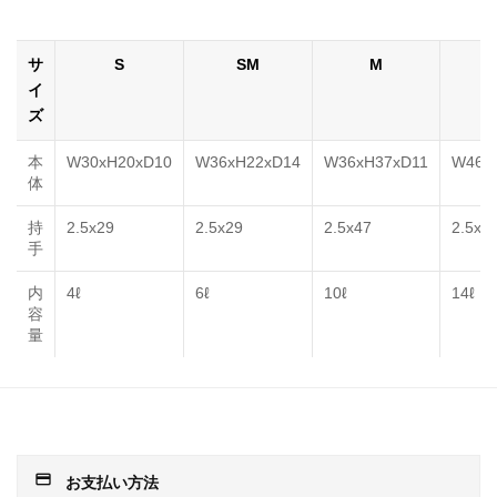
サ
S
SM
M
イ
ズ
本
W30xH20xD10
W36xH22xD14
W36xH37xD11
W46x
体
持
2.5x29
2.5x29
2.5x47
2.5x4
手
内
4ℓ
6ℓ
10ℓ
14ℓ
容
量
payment
お支払い方法