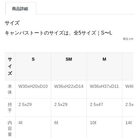
商品詳細
サイズ
キャンバストートのサイズは、全5サイズ｜S〜L
単位:cm
サ
S
SM
M
イ
ズ
本
W30xH20xD10
W36xH22xD14
W36xH37xD11
W46x
体
持
2.5x29
2.5x29
2.5x47
2.5x4
手
内
4ℓ
6ℓ
10ℓ
14ℓ
容
量