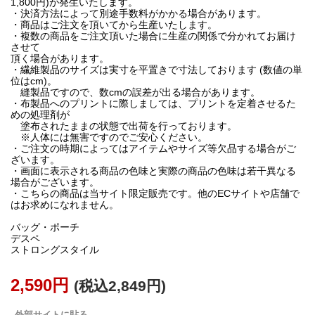
1,800円)が発生いたします。
・決済方法によって別途手数料がかかる場合があります。
・商品はご注文を頂いてから生産いたします。
・複数の商品をご注文頂いた場合に生産の関係で分かれてお届け
させて
頂く場合があります。
・繊維製品のサイズは実寸を平置きで寸法しております (数値の単
位はcm)。
縫製品ですので、数cmの誤差が出る場合があります。
・布製品へのプリントに際しましては、プリントを定着させるた
めの処理剤が
塗布されたままの状態で出荷を行っております。
※人体には無害ですのでご安心ください。
・ご注文の時期によってはアイテムやサイズ等欠品する場合がご
ざいます。
・画面に表示される商品の色味と実際の商品の色味は若干異なる
場合がございます。
・こちらの商品は当サイト限定販売です。他のECサイトや店舗で
はお求めになれません。
バッグ・ポーチ
デスペ
ストロングスタイル
2,590円
(税込2,849円)
外部サイトに貼る