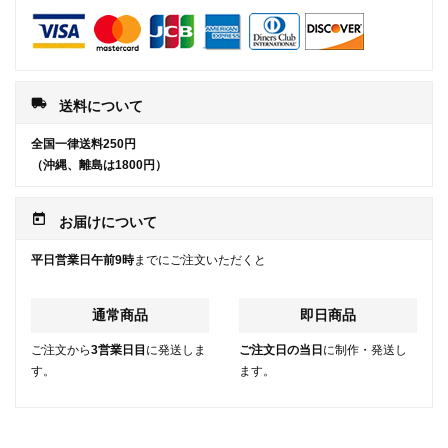
local_shipping
送料について
全国一律送料250円
（沖縄、離島は1800円）
today
お届けについて
平日営業日午前9時
までにご注文いただくと
通常商品
即日商品
ご注文から
3営業日目
に発送しま
ご注文日の当日
に制作・発送し
す。
ます。