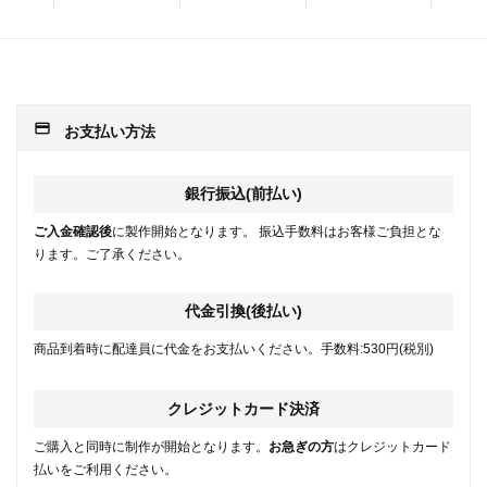
payment
お支払い方法
銀行振込(前払い)
ご入金確認後
に製作開始となります。 振込手数料はお客様ご負担とな
ります。ご了承ください。
代金引換(後払い)
商品到着時に配達員に代金をお支払いください。手数料:530円(税別)
クレジットカード決済
ご購入と同時に制作が開始となります。
お急ぎの方
はクレジットカード
払いをご利用ください。