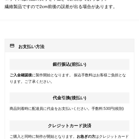
繊維製品ですので2cm前後の誤差が出る場合があります。
payment
お支払い方法
銀行振込(前払い)
ご入金確認後
に製作開始となります。 振込手数料はお客様ご負担とな
ります。ご了承ください。
代金引換(後払い)
商品到着時に配達員に代金をお支払いください。手数料:530円(税別)
クレジットカード決済
ご購入と同時に制作が開始となります。
お急ぎの方
はクレジットカード