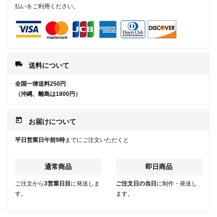
払いをご利用ください。
local_shipping
送料について
全国一律送料250円
（沖縄、離島は1800円）
today
お届けについて
平日営業日午前9時
までにご注文いただくと
通常商品
即日商品
ご注文から
3営業日目
に発送しま
ご注文日の当日
に制作・発送し
す。
ます。