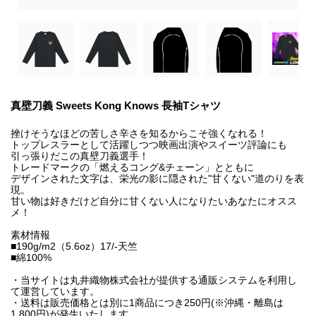
真壁刀義 Sweets Kong Knows 長袖Tシャツ
挫けそうなほどの苦しさ辛さを知るからこそ強くなれる！
トップレスラーとして活躍しつつ映画出演やスイーツ評論にも
引っ張りだこの真壁刀義選手！
トレードマークの「燃えるコング&チェーン」とともに
デザインされた文字は、栄光の影に隠された"甘くない"道のりを表
現。
甘い物は好きだけど自分に甘くない人になりたいあなたにオスス
メ！
素材情報
■190g/m2（5.6oz）17/-天竺
■綿100%
・当サイトは丸井織物株式会社が提供する通販システムを利用し
て運営しています。
・送料は販売価格とは別に1商品につき250円(※沖縄・離島は
1,800円)が発生いたします。