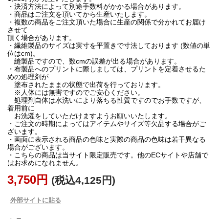
・決済方法によって別途手数料がかかる場合があります。
・商品はご注文を頂いてから生産いたします。
・複数の商品をご注文頂いた場合に生産の関係で分かれてお届け
させて
頂く場合があります。
・繊維製品のサイズは実寸を平置きで寸法しております (数値の単
位はcm)。
縫製品ですので、数cmの誤差が出る場合があります。
・布製品へのプリントに際しましては、プリントを定着させるた
めの処理剤が
塗布されたままの状態で出荷を行っております。
※人体には無害ですのでご安心ください。
処理剤自体は水洗いにより落ちる性質ですのでお手数ですが、
着用前に
お洗濯をしていただけますようお願いいたします。
・ご注文の時期によってはアイテムやサイズ等欠品する場合がご
ざいます。
・画面に表示される商品の色味と実際の商品の色味は若干異なる
場合がございます。
・こちらの商品は当サイト限定販売です。他のECサイトや店舗で
はお求めになれません。
3,750円
(税込4,125円)
外部サイトに貼る