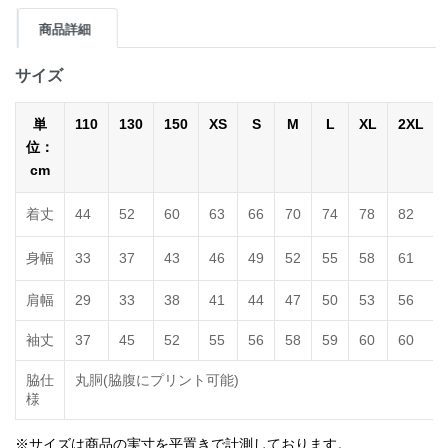
商品詳細
サイズ
単
110
130
150
XS
S
M
L
XL
2XL
位：
cm
着丈
44
52
60
63
66
70
74
78
82
身幅
33
37
43
46
49
52
55
58
61
肩幅
29
33
38
41
44
47
50
53
56
袖丈
37
45
52
55
56
58
59
60
60
脇仕
丸胴(脇腹にプリント可能)
様
※サイズは商品の実寸を平置きで計測しております。