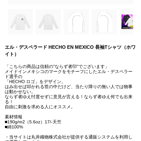
エル・デスペラード HECHO EN MEXICO 長袖Tシャツ（ホワ
イト）
「こちらの商品は信頼の"ならず者印"でございます」
メイドインメキシコのマークをモチーフにしたエル・デスペラー
ド選手の
「HECHO ロゴ」をデザイン。
はみ出せば叩かれる世の中だけど、当たり障りの無い人では物事
は動かせない。
ならず者ゆえ忖度せずに意見が言える！ならず者ゆえ何でも出来
る！
自由に刺激を求める人にオススメ。
素材情報
■190g/m2（5.6oz）17/-天竺
■綿100%
・当サイトは丸井織物株式会社が提供する通販システムを利用し