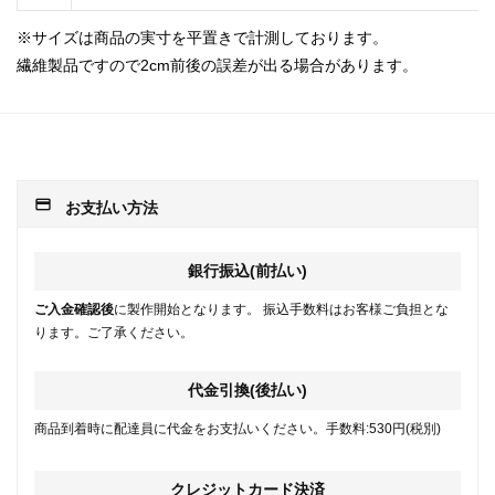
※サイズは商品の実寸を平置きで計測しております。
繊維製品ですので2cm前後の誤差が出る場合があります。
payment
お支払い方法
銀行振込(前払い)
ご入金確認後
に製作開始となります。 振込手数料はお客様ご負担とな
ります。ご了承ください。
代金引換(後払い)
商品到着時に配達員に代金をお支払いください。手数料:530円(税別)
クレジットカード決済