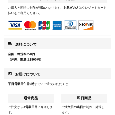
ご購入と同時に制作が開始となります。
お急ぎの方
はクレジットカード
払いをご利用ください。
local_shipping
送料について
全国一律送料250円
（沖縄、離島は1800円）
today
お届けについて
平日営業日午前9時
までにご注文いただくと
通常商品
即日商品
ご注文から
3営業日目
に発送しま
ご注文日の当日
に制作・発送し
す。
ます。