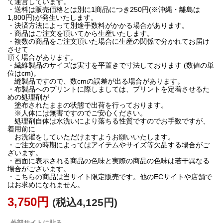
て運営しています。
・送料は販売価格とは別に1商品につき250円(※沖縄・離島は
1,800円)が発生いたします。
・決済方法によって別途手数料がかかる場合があります。
・商品はご注文を頂いてから生産いたします。
・複数の商品をご注文頂いた場合に生産の関係で分かれてお届け
させて
頂く場合があります。
・繊維製品のサイズは実寸を平置きで寸法しております (数値の単
位はcm)。
縫製品ですので、数cmの誤差が出る場合があります。
・布製品へのプリントに際しましては、プリントを定着させるた
めの処理剤が
塗布されたままの状態で出荷を行っております。
※人体には無害ですのでご安心ください。
処理剤自体は水洗いにより落ちる性質ですのでお手数ですが、
着用前に
お洗濯をしていただけますようお願いいたします。
・ご注文の時期によってはアイテムやサイズ等欠品する場合がご
ざいます。
・画面に表示される商品の色味と実際の商品の色味は若干異なる
場合がございます。
・こちらの商品は当サイト限定販売です。他のECサイトや店舗で
はお求めになれません。
3,750円
(税込4,125円)
外部サイトに貼る