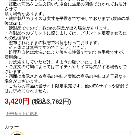
・複数の商品をご注文頂いた場合に生産の関係で分かれてお届け
させて
頂く場合があります。
・繊維製品のサイズは実寸を平置きで寸法しております (数値の単
位はcm)。
縫製品ですので、数cmの誤差が出る場合があります。
・布製品へのプリントに際しましては、プリントを定着させるた
めの処理剤が
塗布されたままの状態で出荷を行っております。
※人体には無害ですのでご安心ください。
処理剤自体は水洗いにより落ちる性質ですのでお手数ですが、
着用前に
お洗濯をしていただけますようお願いいたします。
・ご注文の時期によってはアイテムやサイズ等欠品する場合がご
ざいます。
・画面に表示される商品の色味と実際の商品の色味は若干異なる
場合がございます。
・こちらの商品は当サイト限定販売です。他のECサイトや店舗で
はお求めになれません。
3,420円
(税込3,762円)
外部サイトに貼る
カラー