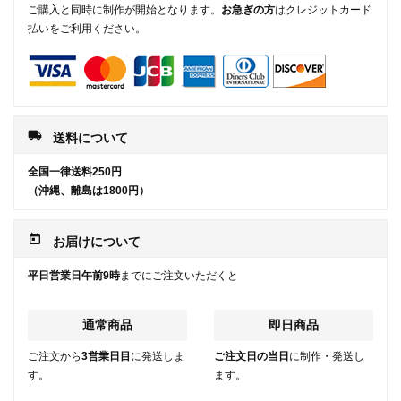
ご購入と同時に制作が開始となります。
お急ぎの方
はクレジットカード
払いをご利用ください。
local_shipping
送料について
全国一律送料250円
（沖縄、離島は1800円）
today
お届けについて
平日営業日午前9時
までにご注文いただくと
通常商品
即日商品
ご注文から
3営業日目
に発送しま
ご注文日の当日
に制作・発送し
す。
ます。