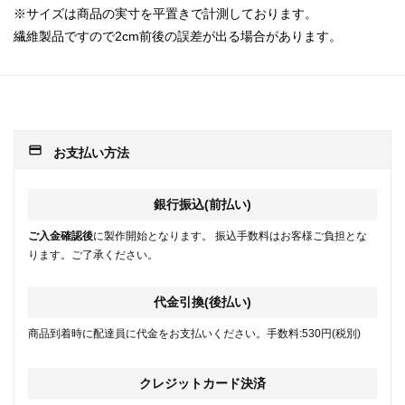
※サイズは商品の実寸を平置きで計測しております。
繊維製品ですので2cm前後の誤差が出る場合があります。
payment
お支払い方法
銀行振込(前払い)
ご入金確認後
に製作開始となります。 振込手数料はお客様ご負担とな
ります。ご了承ください。
代金引換(後払い)
商品到着時に配達員に代金をお支払いください。手数料:530円(税別)
クレジットカード決済