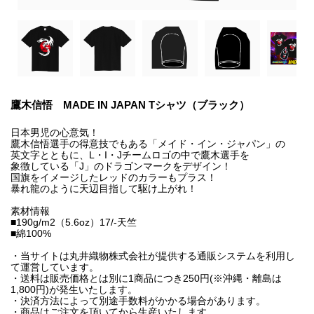
鷹木信悟 MADE IN JAPAN Tシャツ（ブラック）
日本男児の心意気！
鷹木信悟選手の得意技でもある「メイド・イン・ジャパン」の
英文字とともに、L・I・Jチームロゴの中で鷹木選手を
象徴している「J」のドラゴンマークをデザイン！
国旗をイメージしたレッドのカラーもプラス！
暴れ龍のように天辺目指して駆け上がれ！
素材情報
■190g/m2（5.6oz）17/-天竺
■綿100%
・当サイトは丸井織物株式会社が提供する通販システムを利用し
て運営しています。
・送料は販売価格とは別に1商品につき250円(※沖縄・離島は
1,800円)が発生いたします。
・決済方法によって別途手数料がかかる場合があります。
・商品はご注文を頂いてから生産いたします。