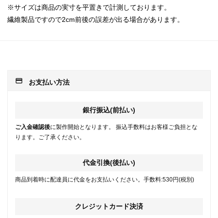
※サイズは商品の実寸を平置きで計測しております。
繊維製品ですので2cm前後の誤差が出る場合があります。
payment
お支払い方法
銀行振込(前払い)
ご入金確認後
に製作開始となります。 振込手数料はお客様ご負担とな
ります。ご了承ください。
代金引換(後払い)
商品到着時に配達員に代金をお支払いください。手数料:530円(税別)
クレジットカード決済