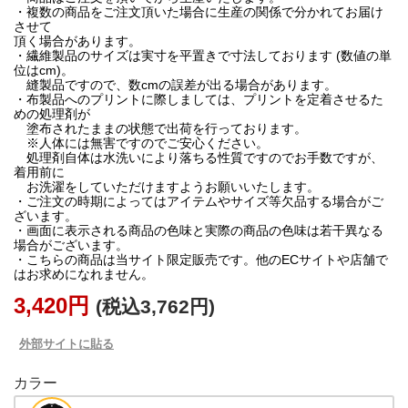
・複数の商品をご注文頂いた場合に生産の関係で分かれてお届け
させて
頂く場合があります。
・繊維製品のサイズは実寸を平置きで寸法しております (数値の単
位はcm)。
縫製品ですので、数cmの誤差が出る場合があります。
・布製品へのプリントに際しましては、プリントを定着させるた
めの処理剤が
塗布されたままの状態で出荷を行っております。
※人体には無害ですのでご安心ください。
処理剤自体は水洗いにより落ちる性質ですのでお手数ですが、
着用前に
お洗濯をしていただけますようお願いいたします。
・ご注文の時期によってはアイテムやサイズ等欠品する場合がご
ざいます。
・画面に表示される商品の色味と実際の商品の色味は若干異なる
場合がございます。
・こちらの商品は当サイト限定販売です。他のECサイトや店舗で
はお求めになれません。
3,420円
(税込3,762円)
外部サイトに貼る
カラー