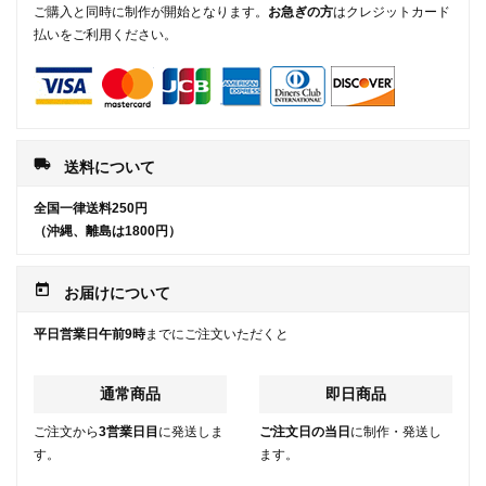
ご購入と同時に制作が開始となります。
お急ぎの方
はクレジットカード
払いをご利用ください。
local_shipping
送料について
全国一律送料250円
（沖縄、離島は1800円）
today
お届けについて
平日営業日午前9時
までにご注文いただくと
通常商品
即日商品
ご注文から
3営業日目
に発送しま
ご注文日の当日
に制作・発送し
す。
ます。