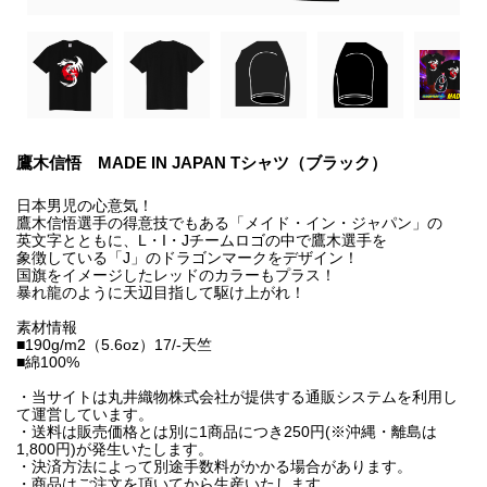
鷹木信悟 MADE IN JAPAN Tシャツ（ブラック）
日本男児の心意気！
鷹木信悟選手の得意技でもある「メイド・イン・ジャパン」の
英文字とともに、L・I・Jチームロゴの中で鷹木選手を
象徴している「J」のドラゴンマークをデザイン！
国旗をイメージしたレッドのカラーもプラス！
暴れ龍のように天辺目指して駆け上がれ！
素材情報
■190g/m2（5.6oz）17/-天竺
■綿100%
・当サイトは丸井織物株式会社が提供する通販システムを利用し
て運営しています。
・送料は販売価格とは別に1商品につき250円(※沖縄・離島は
1,800円)が発生いたします。
・決済方法によって別途手数料がかかる場合があります。
・商品はご注文を頂いてから生産いたします。