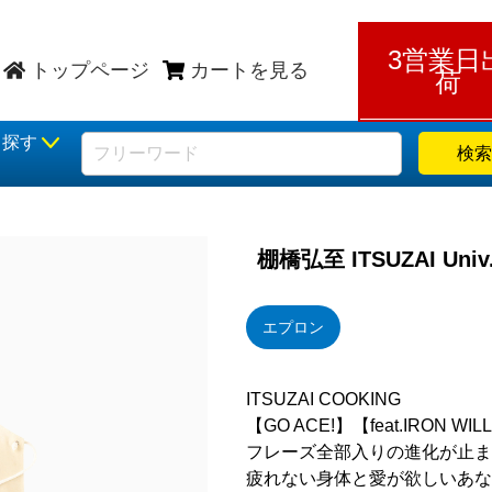
3営業日
トップページ
カートを見る
荷
ら探す
検索
棚橋弘至 ITSUZAI U
エプロン
ITSUZAI COOKING
【GO ACE!】【feat.IRON
フレーズ全部入りの進化が止ま
疲れない身体と愛が欲しいあな