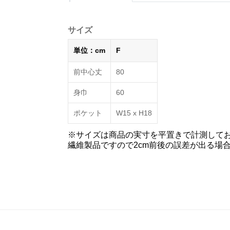
サイズ
単位：cm
F
前中心丈
80
身巾
60
ポケット
W15 х H18
※サイズは商品の実寸を平置きで計測して
繊維製品ですので2cm前後の誤差が出る場