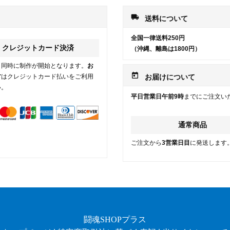
local_shipping
送料について
全国一律送料250円
クレジットカード決済
（沖縄、離島は1800円）
と同時に制作が開始となります。
お
today
方
はクレジットカード払いをご利用
お届けについて
い。
平日営業日午前9時
までにご注文い
通常商品
ご注文から
3営業日目
に発送します
闘魂SHOPプラス