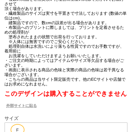
させて
頂く場合があります。
・繊維製品のサイズは実寸を平置きで寸法しております (数値の単
位はcm)。
縫製品ですので、数cmの誤差が出る場合があります。
・布製品へのプリントに際しましては、プリントを定着させるた
めの処理剤が
塗布されたままの状態で出荷を行っております。
※人体には無害ですのでご安心ください。
処理剤自体は水洗いにより落ちる性質ですのでお手数ですが、
着用前に
お洗濯をしていただけますようお願いいたします。
・ご注文の時期によってはアイテムやサイズ等欠品する場合がご
ざいます。
・画面に表示される商品の色味と実際の商品の色味は若干異なる
場合がございます。
・こちらの商品は当サイト限定販売です。他のECサイトや店舗で
はお求めになれません。
このデザインは購入することができません
外部サイトに貼る
サイズ