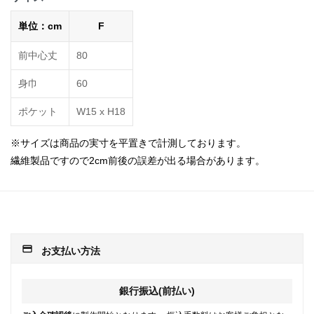
単位：cm
F
前中心丈
80
身巾
60
ポケット
W15 х H18
※サイズは商品の実寸を平置きで計測しております。
繊維製品ですので2cm前後の誤差が出る場合があります。
payment
お支払い方法
銀行振込(前払い)