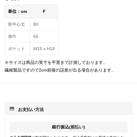
単位：cm
F
前中心丈
80
身巾
60
ポケット
W15 х H18
※サイズは商品の実寸を平置きで計測しております。
繊維製品ですので2cm前後の誤差が出る場合があります。
payment
お支払い方法
銀行振込(前払い)