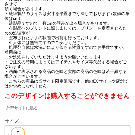
させて
頂く場合があります。
・繊維製品のサイズは実寸を平置きで寸法しております (数値の単
位はcm)。
縫製品ですので、数cmの誤差が出る場合があります。
・布製品へのプリントに際しましては、プリントを定着させるた
めの処理剤が
塗布されたままの状態で出荷を行っております。
※人体には無害ですのでご安心ください。
処理剤自体は水洗いにより落ちる性質ですのでお手数ですが、
着用前に
お洗濯をしていただけますようお願いいたします。
・ご注文の時期によってはアイテムやサイズ等欠品する場合がご
ざいます。
・画面に表示される商品の色味と実際の商品の色味は若干異なる
場合がございます。
・こちらの商品は当サイト限定販売です。他のECサイトや店舗で
はお求めになれません。
このデザインは購入することができません
外部サイトに貼る
サイズ