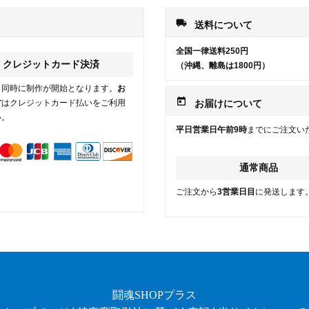
local_shipping
送料について
全国一律送料250円
クレジットカード決済
（沖縄、離島は1800円）
と同時に制作が開始となります。
お
today
方
はクレジットカード払いをご利用
お届けについて
い。
平日営業日午前9時
までにご注文い
通常商品
ご注文から
3営業日目
に発送します
闘魂SHOPプラス