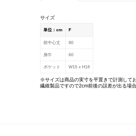
サイズ
単位：cm
F
前中心丈
80
身巾
60
ポケット
W15 х H18
※サイズは商品の実寸を平置きで計測して
繊維製品ですので2cm前後の誤差が出る場