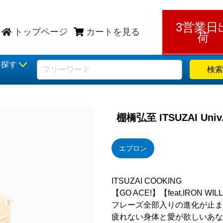
3営業日
トップページ
カートを見る
荷
ら探す
検索
棚橋弘至 ITSUZAI U
エプロン
ITSUZAI COOKING
【GO ACE!】【feat.IRON
フレーズ全部入りの進化が止ま
疲れない身体と愛が欲しいあな