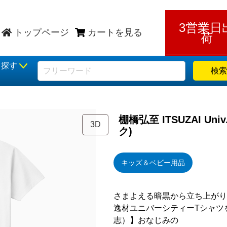
3営業日
トップページ
カートを見る
荷
ら探す
検索
棚橋弘至 ITSUZAI Un
3D
ク)
キッズ＆ベビー用品
さまよえる暗黒から立ち上がり
逸材ユニバーシティーTシャツを【GO
志）】おなじみの