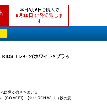
本日
8月6日
ご購入で
出
8月10日
に発送致しま
す
iv. KIDS Tシャツ(ホワイト×ブラッ
光に導く強さをまとえ！
 ACE!】【feat.IRON WILL（鉄の意