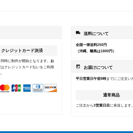
local_shipping
送料について
全国一律送料250円
クレジットカード決済
（沖縄、離島は1800円）
と同時に制作が開始となります。
お
today
方
はクレジットカード払いをご利用
お届けについて
い。
平日営業日午前9時
までにご注文い
通常商品
ご注文から
3営業日目
に発送します