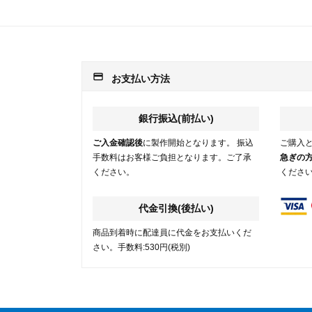
payment
お支払い方法
銀行振込(前払い)
ご入金確認後
に製作開始となります。 振込
ご購入
手数料はお客様ご負担となります。ご了承
急ぎの
ください。
くださ
代金引換(後払い)
商品到着時に配達員に代金をお支払いくだ
さい。手数料:530円(税別)