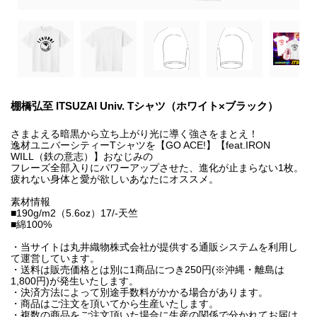
棚橋弘至 ITSUZAI Univ. Tシャツ（ホワイト×ブラック）
さまよえる暗黒から立ち上がり光に導く強さをまとえ！
逸材ユニバーシティーTシャツを【GO ACE!】【feat.IRON
WILL（鉄の意志）】おなじみの
フレーズ全部入りにパワーアップさせた、進化が止まらない1枚。
疲れない身体と愛が欲しいあなたにオススメ。
素材情報
■190g/m2（5.6oz）17/-天竺
■綿100%
・当サイトは丸井織物株式会社が提供する通販システムを利用し
て運営しています。
・送料は販売価格とは別に1商品につき250円(※沖縄・離島は
1,800円)が発生いたします。
・決済方法によって別途手数料がかかる場合があります。
・商品はご注文を頂いてから生産いたします。
・複数の商品をご注文頂いた場合に生産の関係で分かれてお届け