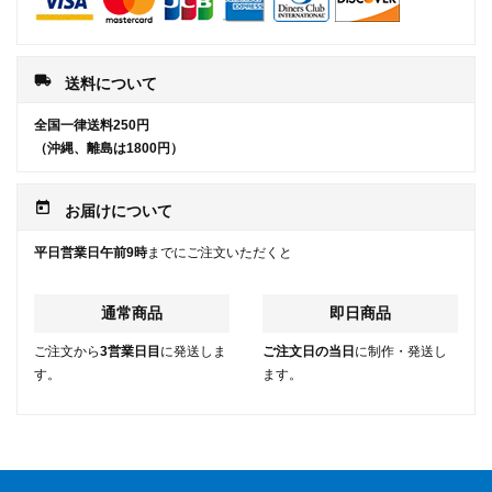
local_shipping
送料について
全国一律送料250円
（沖縄、離島は1800円）
today
お届けについて
平日営業日午前9時
までにご注文いただくと
通常商品
即日商品
ご注文から
3営業日目
に発送しま
ご注文日の当日
に制作・発送し
す。
ます。