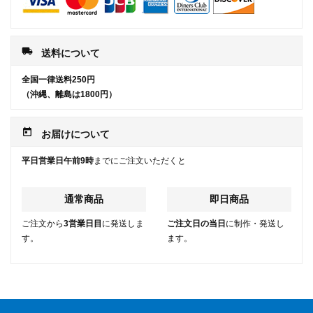
local_shipping
送料について
全国一律送料250円
（沖縄、離島は1800円）
today
お届けについて
平日営業日午前9時
までにご注文いただくと
通常商品
即日商品
ご注文から
3営業日目
に発送しま
ご注文日の当日
に制作・発送し
す。
ます。