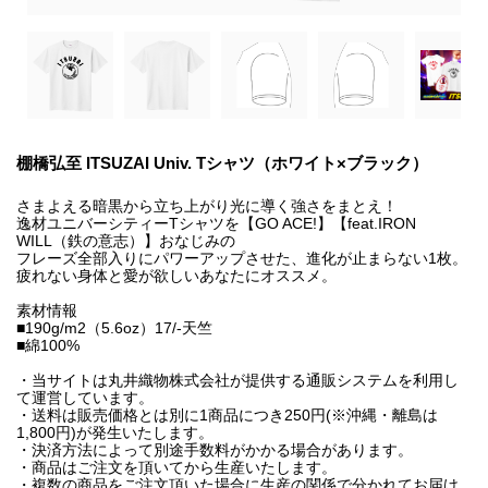
棚橋弘至 ITSUZAI Univ. Tシャツ（ホワイト×ブラック）
さまよえる暗黒から立ち上がり光に導く強さをまとえ！
逸材ユニバーシティーTシャツを【GO ACE!】【feat.IRON
WILL（鉄の意志）】おなじみの
フレーズ全部入りにパワーアップさせた、進化が止まらない1枚。
疲れない身体と愛が欲しいあなたにオススメ。
素材情報
■190g/m2（5.6oz）17/-天竺
■綿100%
・当サイトは丸井織物株式会社が提供する通販システムを利用し
て運営しています。
・送料は販売価格とは別に1商品につき250円(※沖縄・離島は
1,800円)が発生いたします。
・決済方法によって別途手数料がかかる場合があります。
・商品はご注文を頂いてから生産いたします。
・複数の商品をご注文頂いた場合に生産の関係で分かれてお届け