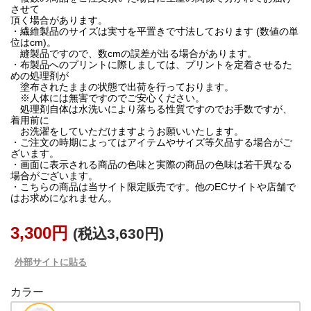
させて
頂く場合があります。
・繊維製品のサイズは実寸を平置きで寸法しております (数値の単
位はcm)。
縫製品ですので、数cmの誤差が出る場合があります。
・布製品へのプリントに際しましては、プリントを定着させるた
めの処理剤が
塗布されたままの状態で出荷を行っております。
※人体には無害ですのでご安心ください。
処理剤自体は水洗いにより落ちる性質ですのでお手数ですが、
着用前に
お洗濯をしていただけますようお願いいたします。
・ご注文の時期によってはアイテムやサイズ等欠品する場合がご
ざいます。
・画面に表示される商品の色味と実際の商品の色味は若干異なる
場合がございます。
・こちらの商品は当サイト限定販売です。他のECサイトや店舗で
はお求めになれません。
3,300円
(税込3,630円)
外部サイトに貼る
カラー