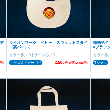
デ
ライオンマーク ベビー スウェットスタイ
棚橋弘至 I
（裏パイル）
×ブラッ
カラー数：3 | サイズ数：1
カラー数：
2,500円
キッズ＆ベビー用品
Tシャツ
円)
(税込2,750円)