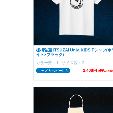
棚橋弘至 ITSUZAI Univ. KIDS Tシャツ(ホ
イト×ブラック)
カラー数：1 | サイズ数：2
3,400円
キッズ＆ベビー用品
(税込3,740