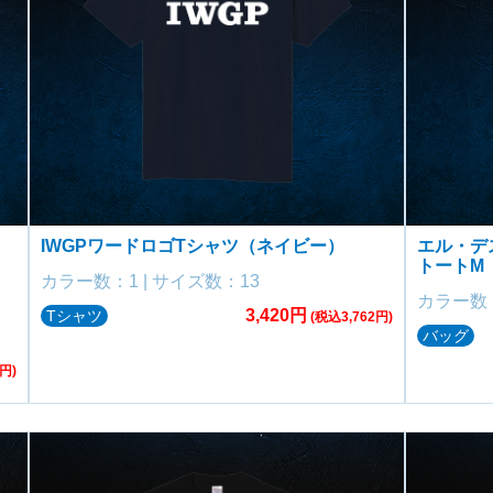
IWGPワードロゴTシャツ（ネイビー）
エル・デス
トートM
カラー数：1 | サイズ数：13
カラー数：
3,420円
Tシャツ
(税込3,762円)
バッグ
円)