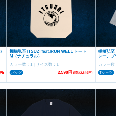
ワ
棚橋弘至 ITSUZI feat.IRON WELL トート
棚橋弘至 
M（ナチュラル）
レー、ブ
カラー数：1 | サイズ数：1
カラー数：
2,590円
バッグ
Tシャツ
円)
(税込2,849円)