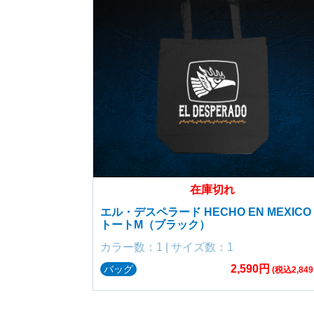
在庫切れ
エル・デスペラード HECHO EN MEXICO
トートM（ブラック）
カラー数：1 | サイズ数：1
2,590円
バッグ
(税込2,849