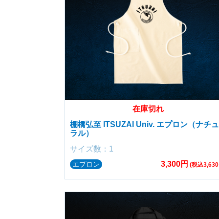
在庫切れ
棚橋弘至 ITSUZAI Univ. エプロン（ナチュ
ラル）
サイズ数：1
3,300円
エプロン
(税込3,630