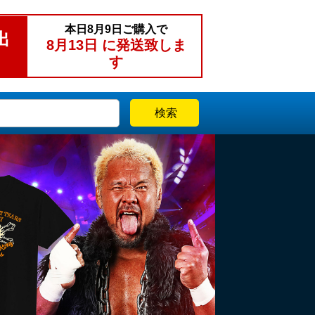
本日
8月9日
ご購入で
出
8月13日
に発送致しま
す
検索